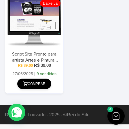
Baixe Já
Script Site Pronto para
artista Artes e Pinturas
O
O
R$
39,00
R$
89,00
em PHP
preço
preço
original
atual
27/06/2025
|
9 vendidos
era:
é:
R$ 89,00.
R$ 39,00.
COMPRAR
0
Deus Seja Louvado - 2025 - ©Rei do Site