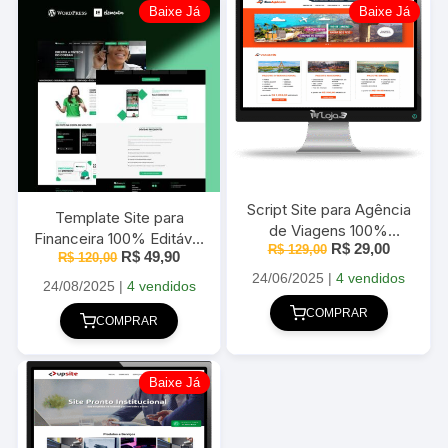
Baixe Já
Baixe Já
Script Site para Agência
Template Site para
de Viagens 100%
Financeira 100% Editável
O
O
R$
29,00
responsivo em PHP
R$
129,00
O
O
R$
49,90
R$
120,00
2025
preço
preço
preço
preço
MySQL com Painel
original
atual
24/06/2025
|
4 vendidos
original
atual
24/08/2025
|
4 vendidos
Administrativo
era:
é:
era:
é:
R$ 129,00.
R$ 29,00
COMPRAR
R$ 120,00.
R$ 49,90.
COMPRAR
Baixe Já