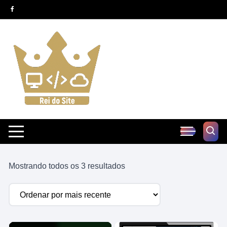
Pular
para
o
conteúdo
Classificado
Mostrando todos os 3 resultados
por
mais
recente