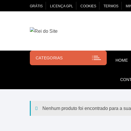
Pular
GRÁTIS
LICENÇA GPL
COOKIES
TERMOS
MI
para
o
conteúdo
CATEGORIAS
HOME
CON
Nenhum produto foi encontrado para a sua