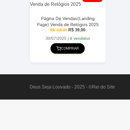
Página De Vendas(Landing
Page) Venda de Relógios 2025
O
O
R$
39,00
R$
119,00
preço
preço
original
atual
30/07/2025
|
6 vendidos
era:
é:
R$ 119,00.
R$ 39,00.
COMPRAR
Deus Seja Louvado - 2025 - ©Rei do Site