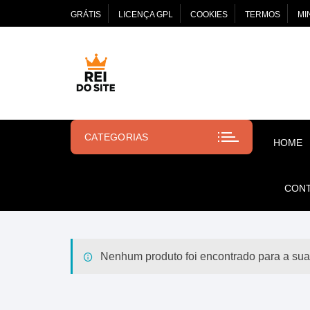
Pular
GRÁTIS
LICENÇA GPL
COOKIES
TERMOS
MI
para
o
conteúdo
CATEGORIAS
HOME
CON
Nenhum produto foi encontrado para a sua