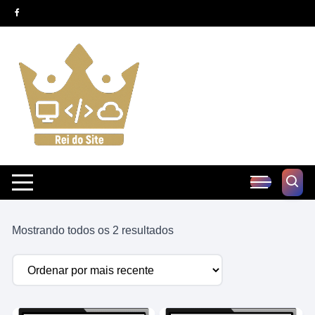
Pular
para
o
conteúdo
Classificado
Mostrando todos os 2 resultados
por
mais
recente