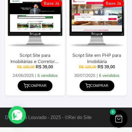
Baixe Já
Baixe Já
Script Site para
Script Site em PHP para
Imobiliárias e Corretores
Imobiliária
O
O
O
O
R$
39,00
R$
39,00
100% responsivo em
R$
189,00
R$
129,00
preço
preço
preço
preço
PHP com Painel
original
atual
original
atual
24/06/2025
|
6 vendidos
30/07/2025
|
6 vendidos
Administrativo
era:
é:
era:
é:
R$ 189,00.
R$ 39,00.
R$ 129,00.
R$ 39,00
COMPRAR
COMPRAR
0
Deus Seja Louvado - 2025 - ©Rei do Site