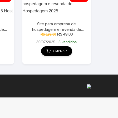
Site para empresa de
de
hospedagem e revenda de
O
O
R$
49,00
2025
Hospedagem 2025
R$
199,00
eço
preço
preço
ual
original
atual
30/07/2025
|
5 vendidos
era:
é:
 59,00.
R$ 199,00.
R$ 49,00.
COMPRAR