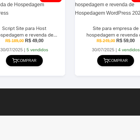
Script Site para Host
Site para empresa de
ospedagem e revenda de
hospedagem e revenda 
O
O
O
O
R$
49,00
R$
59,00
ospedagem WordPress
R$
189,00
Hospedagem WordPress 
R$
249,00
preço
preço
preço
pr
Host
original
atual
original
at
30/07/2025
|
5 vendidos
30/07/2025
|
4 vendidos
era:
é:
era:
é:
R$ 189,00.
R$ 49,00.
R$ 249,00.
R$
COMPRAR
COMPRAR