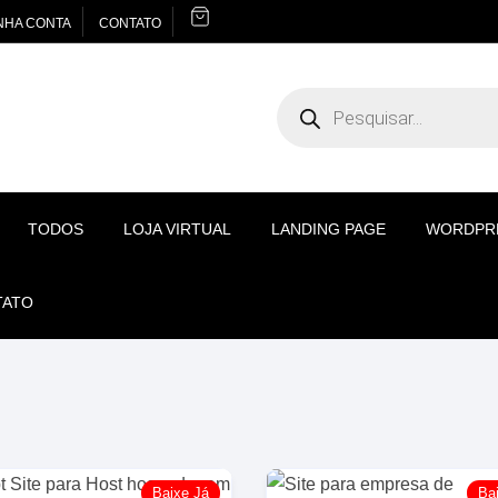
NHA CONTA
CONTATO
Pesquisar
produtos
TODOS
LOJA VIRTUAL
LANDING PAGE
WORDPR
TATO
Baixe Já
Ba