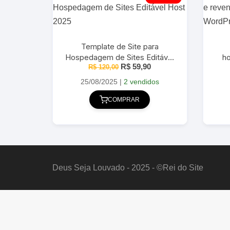
Template de Site para
Hospedagem de Sites Editável
h
O
O
R$
59,90
R$
120,00
Host 2025
H
preço
preço
original
atual
25/08/2025
|
2 vendidos
era:
é:
R$ 120,00.
R$ 59,90.
COMPRAR
Deus Seja Louvado - 2025 - ©Rei do Site