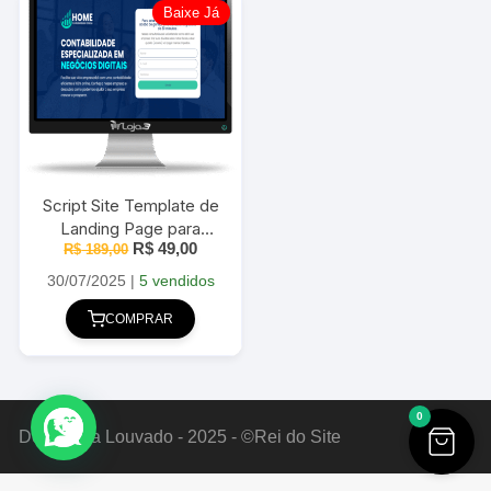
Baixe Já
Script Site Template de
Landing Page para
O
O
R$
49,00
Contabilidade 2025
R$
189,00
preço
preço
original
atual
30/07/2025
|
5 vendidos
era:
é:
R$ 189,00.
R$ 49,00.
COMPRAR
0
Deus Seja Louvado - 2025 - ©Rei do Site