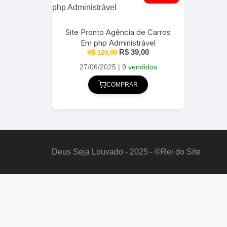
Site Pronto Agência de Carros
Em php Administrável
O
O
R$
39,00
R$
129,00
preço
preço
original
atual
27/06/2025
|
9 vendidos
era:
é:
R$ 129,00.
R$ 39,00.
COMPRAR
Deus Seja Louvado - 2025 - ©Rei do Site